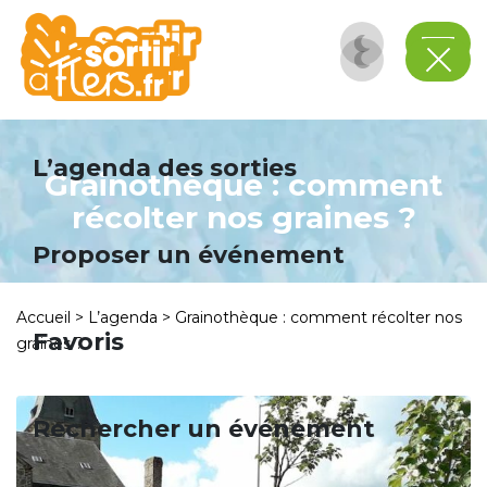
Panneau de gestion des cookies
L’agenda des sorties
Grainothèque : comment
récolter nos graines ?
Proposer un événement
Accueil
>
L’agenda
>
Grainothèque : comment récolter nos
Favoris
graines ?
Rechercher un événement