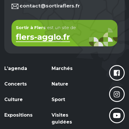
contact@sortiraflers.fr
Sortir à Flers
est un site de
flers-agglo.fr
L’agenda
Marchés
Concerts
Nature
Culture
Sport
Expositions
Visites
guidées