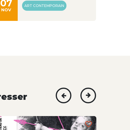
07
26
ART CONTEMPORAIN
NOV
AOÛT
resser