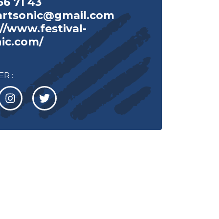
66 71 43
.artsonic@gmail.com
//www.festival-
nic.com/
R :