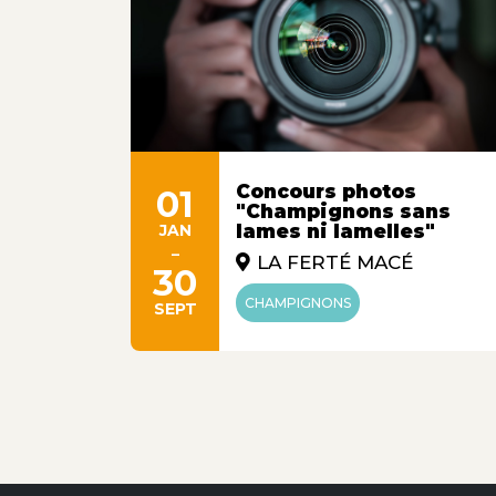
Concours photos
01
"Champignons sans
JAN
lames ni lamelles"
-
LA FERTÉ MACÉ
30
CHAMPIGNONS
SEPT