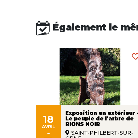
Également le mê
Exposition en extérieur 
18
Le peuple de l'arbre de
ans
RIONS NOIR
s"
AVRIL
-
SAINT-PHILBERT-SUR-