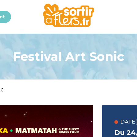
nt
Festival Art Sonic
ic
DATE(S
Du 24