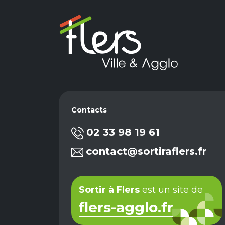
Contacts
02 33 98 19 61
contact@sortiraflers.fr
Sortir à Flers
est un site de
flers-agglo.fr