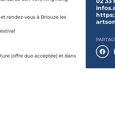
02 33 
infos
https:
et rendez-vous à Briouze les
artso
festival
PARTAGE
ture (offre duo acceptée) et dans