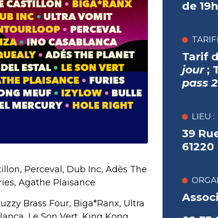
de 19
TARIF(
Tarif 
jour
;
pass 2
LIEU :
39 Ru
61220
tillon, Perceval, Dub Inc, Adès The
ORGAN
ries, Agathe Plaisance
Associ
uzzy Brass Four, Biga*Ranx, Ultra
blanca, Le Son Vert, King Kong