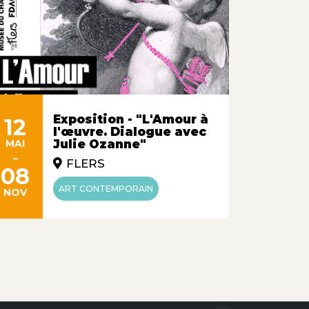
Exposition - "L'Amour à
12
12
l'œuvre. Dialogue avec
MAI
Julie Ozanne"
MAI
-
-
FLERS
08
07
ART CONTEMPORAIN
NOV
NOV