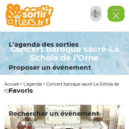
Panneau de gestion des cookies
L’agenda des sorties
Concert baroque sacré-La
Schola de l’Orne
Proposer un événement
Accueil
>
L’agenda
>
Concert baroque sacré-La Schola de
Favoris
l’Orne
Rechercher un événement