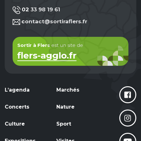
02 33 98 19 61
contact@sortiraflers.fr
Sortir à Flers
est un site de
flers-agglo.fr
L’agenda
Marchés
Concerts
Nature
Culture
Sport
Expositions
Visites