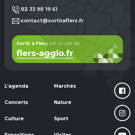
02 33 98 19 61
contact@sortiraflers.fr
Sortir à Flers
est un site de
flers-agglo.fr
L’agenda
Marchés
Concerts
Nature
Culture
Sport
Expositions
Visites