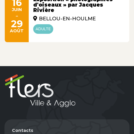
16
d'oiseaux » par Jacques
JUIN
Rivière
-
BELLOU-EN-HOULME
29
ADULTE
AOÛT
Contacts